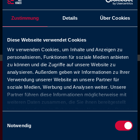
Low surface energy and low coefficient of
Zustimmung
Details
Über Cookies
friction ensure smooth and easy-to-clean
surfaces.
Diese Webseite verwendet Cookies
Wir verwenden Cookies, um Inhalte und Anzeigen zu
personalisieren, Funktionen für soziale Medien anbieten
zu können und die Zugriffe auf unsere Website zu
analysieren. Außerdem geben wir Informationen zu Ihrer
What can we do for
Verwendung unserer Website an unsere Partner für
soziale Medien, Werbung und Analysen weiter. Unsere
you?
Partner führen diese Informationen möglicherweise mit
weiteren Daten zusammen, die Sie ihnen bereitgestellt
haben oder die sie im Rahmen Ihrer Nutzung der Dienste
gesammelt haben. Sie geben Einwilligung zu unseren
Einwilligungsauswahl
AVS Römer GmbH & Co. KG
Cookies, wenn Sie unsere Webseite weiterhin nutzen.
Notwendig
Reismühle 3
94481 Grafenau