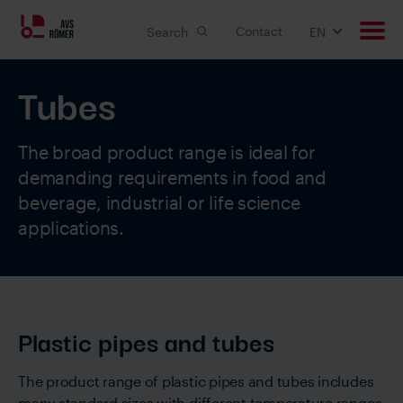
Contact
Search
EN
Tubes
Products
Applications
The broad product range is ideal for
demanding requirements in food and
Custom solutions
beverage, industrial or life science
applications.
Downloads
Career
Plastic pipes and tubes
About us
The product range of plastic pipes and tubes includes
many standard sizes with different temperature ranges