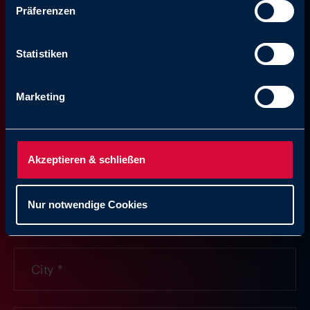
+49 8552 4076 0
Tel:
Präferenzen
E-Mail: info@avs-roemer.de
Statistiken
Marketing
Akzeptieren & schließen
Nur notwendige Cookies