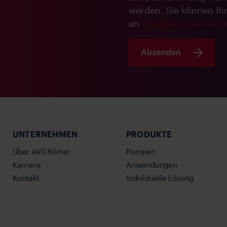
werden. Sie können Ihre
an
info@avs-roemer.d
Absenden
UNTERNEHMEN
PRODUKTE
Über AVS Römer
Pumpen
Karriere
Anwendungen
Kontakt
Individuelle Lösung