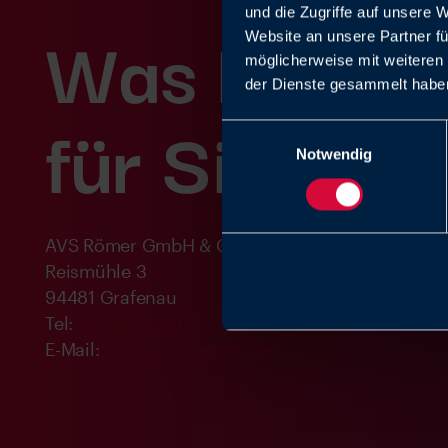
und die Zugriffe auf unsere 
Was können
Website an unsere Partner fü
möglicherweise mit weiteren
der Dienste gesammelt haben
für Sie tun?
Einwilligungsauswahl
Notwendig
AVS Römer GmbH & Co. KG
Reismühle 3
94481 Grafenau
Tel:
+49 8552 4076 0
E-Mail:
info@avs-roemer.de