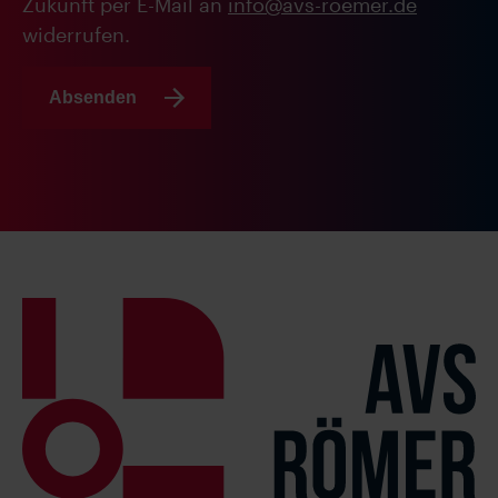
Zukunft per E-Mail an
info@avs-roemer.de
widerrufen.
Absenden