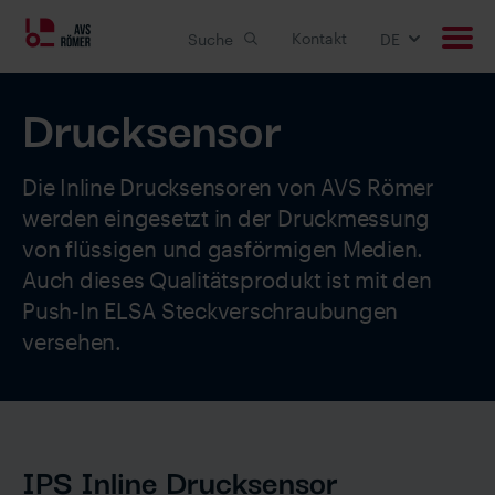
Kontakt
Suche
DE
Druck­sensor
Produkte
Anwendungen
Die Inline Drucksensoren von AVS Römer
werden eingesetzt in der Druckmessung
Individuelle Lösung
von flüssigen und gasförmigen Medien.
Auch dieses Qualitätsprodukt ist mit den
Downloads
Push-In ELSA Steckverschraubungen
versehen.
Karriere
Unternehmen
IPS Inline Drucksensor