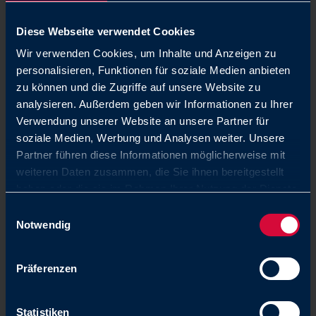
26.03.2026
Directive RoHS : utilisation du plomb
Diese Webseite verwendet Cookies
Wir verwenden Cookies, um Inhalte und Anzeigen zu
Mise à jour des exigences légales
personalisieren, Funktionen für soziale Medien anbieten
zu können und die Zugriffe auf unsere Website zu
En savoir plus
analysieren. Außerdem geben wir Informationen zu Ihrer
Verwendung unserer Website an unsere Partner für
soziale Medien, Werbung und Analysen weiter. Unsere
Partner führen diese Informationen möglicherweise mit
weiteren Daten zusammen, die Sie ihnen bereitgestellt
haben oder die sie im Rahmen Ihrer Nutzung der Dienste
gesammelt haben. Sie geben Einwilligung zu unseren
Einwilligungsauswahl
Cookies, wenn Sie unsere Webseite weiterhin nutzen.
Notwendig
Präferenzen
Statistiken