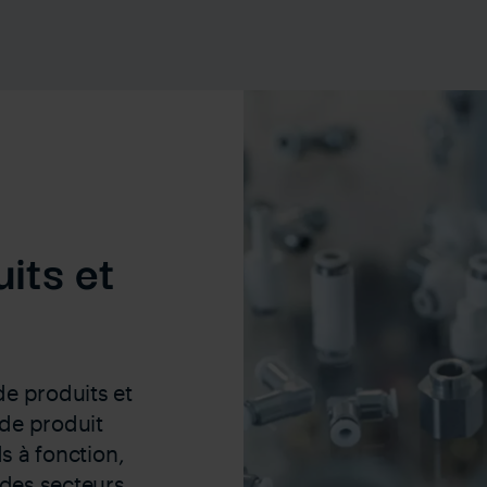
its et
e produits et
de produit
ds à fonction,
 des secteurs