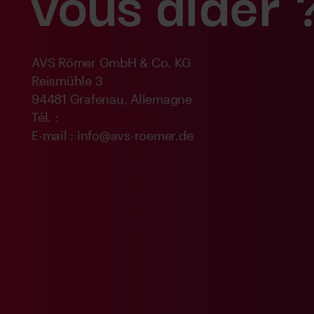
vous aider 
AVS Römer GmbH & Co. KG
Reismühle 3
94481 Grafenau, Allemagne
Tél. :
+49 8552 4076 0
E-mail : info@avs-roemer.de