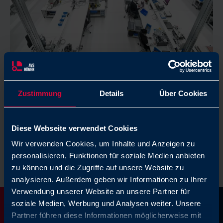
Certificados y normas
Zustimmung
Details
Über Cookies
Seguridad garantizada: homologaciones de
productos, certificados, conformidad y normas.
Diese Webseite verwendet Cookies
Wir verwenden Cookies, um Inhalte und Anzeigen zu
Más información
personalisieren, Funktionen für soziale Medien anbieten
zu können und die Zugriffe auf unsere Website zu
analysieren. Außerdem geben wir Informationen zu Ihrer
Verwendung unserer Website an unsere Partner für
soziale Medien, Werbung und Analysen weiter. Unsere
Partner führen diese Informationen möglicherweise mit