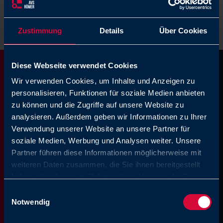
Fachkraft (m/w/d)
Technisch
Langenberg
Zustimmung
Details
Über Cookies
Diese Webseite verwendet Cookies
Fragen rund um das
Wir verwenden Cookies, um Inhalte und Anzeigen zu
personalisieren, Funktionen für soziale Medien anbieten
Thema Karriere
zu können und die Zugriffe auf unsere Website zu
analysieren. Außerdem geben wir Informationen zu Ihrer
Verwendung unserer Website an unsere Partner für
soziale Medien, Werbung und Analysen weiter. Unsere
AVS Römer GmbH & Co. KG
Partner führen diese Informationen möglicherweise mit
Reismühle 3
weiteren Daten zusammen, die Sie ihnen bereitgestellt
94481 Grafenau
haben oder die sie im Rahmen Ihrer Nutzung der Dienste
Tel: +49 8552 4076 291
gesammelt haben. Sie geben Einwilligung zu unseren
Einwilligungsauswahl
E-Mail: bewerbung@avs-roemer.de
Cookies, wenn Sie unsere Webseite weiterhin nutzen.
Notwendig