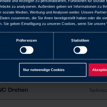
Kautschuk (m/w/d)
nhalte und Anzeigen zu personalisieren, Funktionen für soziale
Technis
Website zu analysieren. Außerdem geben wir Informationen zu I
r soziale Medien, Werbung und Analysen weiter. Unsere Partner
 Daten zusammen, die Sie ihnen bereitgestellt haben oder die s
 (m/w/d)
Technis
. Sie geben Einwilligung zu unseren Cookies, wenn Sie unsere 
tung & Reparatur
Präferenzen
Statistiken
Technis
h- und Frästechnik/ CNC-
Technis
Nur notwendige Cookies
Akzeptie
NC Drehen
Technis