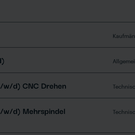
Auszubildende
Berufserfahrene
Schüler
Kaufmän
Studierende
d)
Allgeme
m/w/d) CNC Drehen
Technis
/w/d) Mehrspindel
Technis