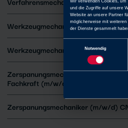
Verfahrensmechaniker Kunststoff/ 
Wir verwenden Cookies, um I
und die Zugriffe auf unsere 
Website an unsere Partner fü
möglicherweise mit weiteren
Werkzeugmechaniker - CNC-Fräsen
der Dienste gesammelt haben
Einwilligungsauswahl
Werkzeugmechaniker (m/w/d) - War
Notwendig
Zerspanungsmechaniker:in CNC Dre
Fachkraft (m/w/d)
Zerspanungsmechaniker (m/w/d) C