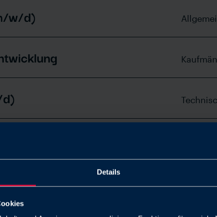
(m/w/d)
Allgeme
ntwicklung
Kaufmän
/d)
Technis
/w/d)
Technis
Details
Technis
Cookies