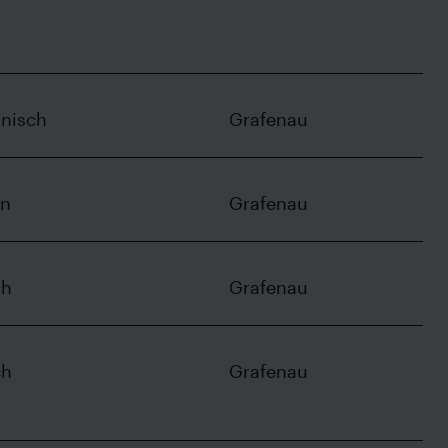
CH-Aadorf
Grafenau
Langenberg
nisch
Grafenau
in
Grafenau
ch
Grafenau
ch
Grafenau