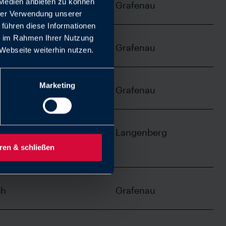
 Medien anbieten zu können
ch
Grafenau
hrer Verwendung unserer
 führen diese Informationen
ie im Rahmen Ihrer Nutzung
ch
Grafenau
Webseite weiterhin nutzen.
Marketing
ch
Grafenau
ch
Langenberg
ren & schließen
ch
Grafenau