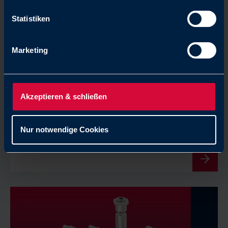
Statistiken
Marketing
PURE
Akzeptieren & schließen
Raccordi per composti dell'ossigeno e gas
Nur notwendige Cookies
medicinali