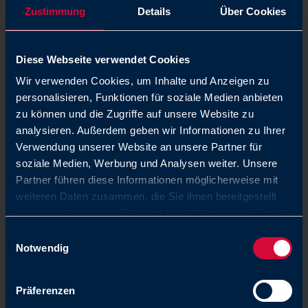
Zustimmung
Details
Über Cookies
Diese Webseite verwendet Cookies
hyperfit
Wir verwenden Cookies, um Inhalte und Anzeigen zu
personalisieren, Funktionen für soziale Medien anbieten
zu können und die Zugriffe auf unsere Website zu
Das totraumfreie Dichtungskonzept mit
analysieren. Außerdem geben wir Informationen zu Ihrer
entscheidendem Hygienevorteil
Verwendung unserer Website an unsere Partner für
soziale Medien, Werbung und Analysen weiter. Unsere
Partner führen diese Informationen möglicherweise mit
weiteren Daten zusammen, die Sie ihnen bereitgestellt
haben oder die sie im Rahmen Ihrer Nutzung der Dienste
gesammelt haben. Sie geben Einwilligung zu unseren
Einwilligungsauswahl
Cookies, wenn Sie unsere Webseite weiterhin nutzen.
Notwendig
Präferenzen