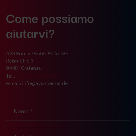
Come possiamo
aiutarvi?
AVS Römer GmbH & Co. KG
Reismühle 3
94481 Grafenau
+49 8552 4076 0
Tel.:
e-mail: info@avs-roemer.de