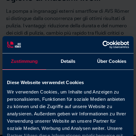
La pompa a ingranaggi esterni smartflow di AVS Römer
si distingue dalla concorrenza per gli ottimi risultati di
pulizia. I vantaggi: riduzione della durata e del numero
dei cicli di pulizia, cambio più rapido tra fluidi critici o
inclini alla proliferazione microbiologica.
Zustimmung
Details
Über Cookies
Diese Webseite verwendet Cookies
Wir verwenden Cookies, um Inhalte und Anzeigen zu
personalisieren, Funktionen für soziale Medien anbieten
zu können und die Zugriffe auf unsere Website zu
analysieren. Außerdem geben wir Informationen zu Ihrer
Verwendung unserer Website an unsere Partner für
soziale Medien, Werbung und Analysen weiter. Unsere
Partner führen diese Informationen möglicherweise mit