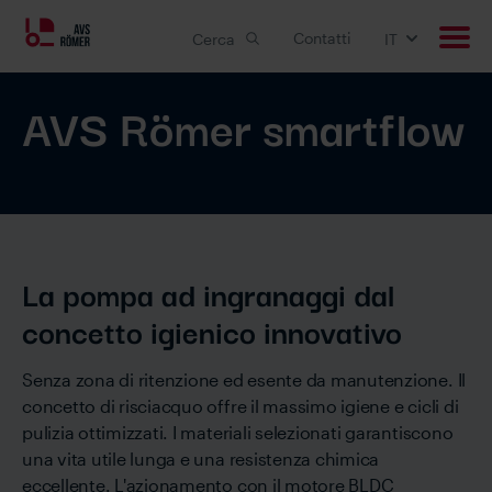
Contatti
Cerca
IT
AVS Römer smartflow
Prodotti
Applicazioni
Soluzioni customizzate
La pompa ad ingranaggi dal
Downloads
concetto igienico innovativo
Carriera
Senza zona di ritenzione ed esente da manutenzione. Il
concetto di risciacquo offre il massimo igiene e cicli di
Azienda
pulizia ottimizzati. I materiali selezionati garantiscono
una vita utile lunga e una resistenza chimica
eccellente. L'azionamento con il motore BLDC