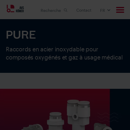
Contact
Recherche
FR
PURE
Produits
Applications
Raccords en acier inoxydable pour
composés oxygénés et gaz à usage médical
Solutions personnalisée
Downloads
Carrière
Entreprise