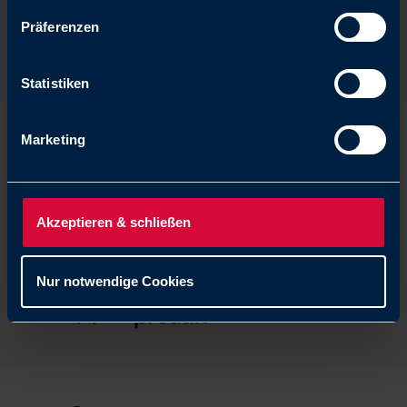
Informations
Präferenzen
complémentaires
Statistiken
Marketing
Catalogue de
produits
Akzeptieren & schließen
Brochure du
Nur notwendige Cookies
produit