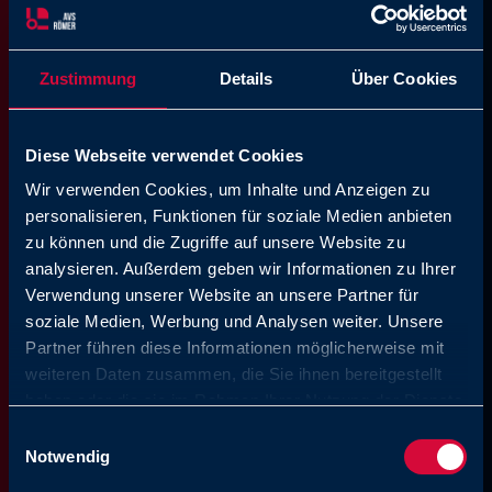
ensuite assemblés en salle blanche selon la
norme VDA 19 partie 2 et emballés
hermétiquement. Cela garantit la propreté et
Zustimmung
Details
Über Cookies
la sécurité des raccords Push-in et Push-on
PURE d’AVS Römer.
Diese Webseite verwendet Cookies
Conçus sur mesure pour répondre à vos
Wir verwenden Cookies, um Inhalte und Anzeigen zu
exigences.
personalisieren, Funktionen für soziale Medien anbieten
zu können und die Zugriffe auf unsere Website zu
Respect des exigences de pureté
analysieren. Außerdem geben wir Informationen zu Ihrer
spécifiques
Verwendung unserer Website an unsere Partner für
soziale Medien, Werbung und Analysen weiter. Unsere
Emballage individuel
Partner führen diese Informationen möglicherweise mit
Possibilité de mettre en œuvre des
weiteren Daten zusammen, die Sie ihnen bereitgestellt
solutions spécifiques aux clients
haben oder die sie im Rahmen Ihrer Nutzung der Dienste
gesammelt haben. Sie geben Einwilligung zu unseren
Einwilligungsauswahl
Cookies, wenn Sie unsere Webseite weiterhin nutzen.
Notwendig