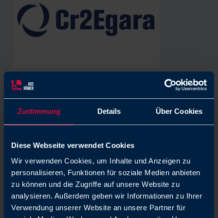
Espagne/Portugal
Cr2Egara, S.L.
Zustimmung
Details
Über Cookies
C/ Murcia, 43
08227 Terrassa (Barcelona)
Tel: + 34 93 7863163
Diese Webseite verwendet Cookies
E-Mail: info@cr2egara.es
www.cr2egara.es
Wir verwenden Cookies, um Inhalte und Anzeigen zu
personalisieren, Funktionen für soziale Medien anbieten
zu können und die Zugriffe auf unsere Website zu
analysieren. Außerdem geben wir Informationen zu Ihrer
Verwendung unserer Website an unsere Partner für