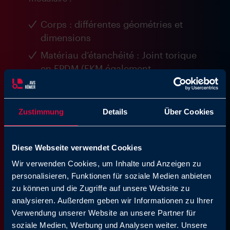
Corps : différentes géométries et
dimensions
Matériau d’étanchéité : Joint torique
en EPDM (FKM également
disponible)
Différentes options de
raccordement : AVS Römer Insertion
Zustimmung
Details
Über Cookies
de bouchon, mamelon en plastique,
mamelon en métal ou douille en
Diese Webseite verwendet Cookies
métal
Wir verwenden Cookies, um Inhalte und Anzeigen zu
Autres variantes ou solutions
personalisieren, Funktionen für soziale Medien anbieten
spéciales personnalisées sur
zu können und die Zugriffe auf unsere Website zu
demande
analysieren. Außerdem geben wir Informationen zu Ihrer
Verwendung unserer Website an unsere Partner für
soziale Medien, Werbung und Analysen weiter. Unsere