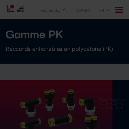
Contact
Recherche
FR
Gamme PK
Produits
Applications
Raccords enfichables en polycétone (PK)
Solutions personnalisée
Downloads
Carrière
Entreprise