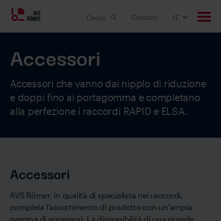
Contatti
Cerca
IT
Accessori
Prodotti
Applicazioni
Accessori che vanno dai nipplo di riduzione
e doppi fino ai portagomma e completano
Soluzioni customizzate
alla perfezione i raccordi RAPID e ELSA.
Downloads
Carriera
Accessori
Azienda
AVS Römer, in qualità di specialista nei raccordi,
completa l'assortimento di prodotto con un'ampia
gamma di accessori. La disponibilità di una grande