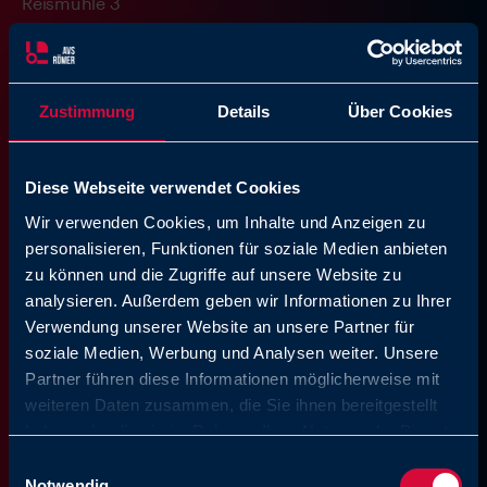
Reismühle 3
94481 Grafenau
+49 8552 4076 0
Tel.:
e-mail: info@avs-roemer.de
Zustimmung
Details
Über Cookies
Diese Webseite verwendet Cookies
Wir verwenden Cookies, um Inhalte und Anzeigen zu
personalisieren, Funktionen für soziale Medien anbieten
zu können und die Zugriffe auf unsere Website zu
analysieren. Außerdem geben wir Informationen zu Ihrer
Verwendung unserer Website an unsere Partner für
soziale Medien, Werbung und Analysen weiter. Unsere
Partner führen diese Informationen möglicherweise mit
weiteren Daten zusammen, die Sie ihnen bereitgestellt
haben oder die sie im Rahmen Ihrer Nutzung der Dienste
gesammelt haben. Sie geben Einwilligung zu unseren
Einwilligungsauswahl
Cookies, wenn Sie unsere Webseite weiterhin nutzen.
Notwendig