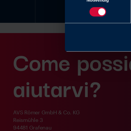
Notwendig
Come poss
aiutarvi?
AVS Römer GmbH & Co. KG
Reismühle 3
94481 Grafenau