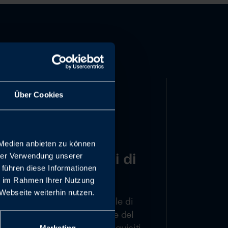
Über Cookies
 Medien anbieten zu können
Molteplici opzioni di
hrer Verwendung unserer
 führen diese Informationen
impiego
ie im Rahmen Ihrer Nutzung
Webseite weiterhin nutzen.
Gli adeguamenti del materiale di
tenuta in base alle specifiche del
cliente soddisfano i vostri requisiti