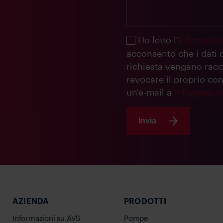
Ho letto l'
informativa
acconsento che i dati c
richiesta vengano racco
revocare il proprio co
un'e-mail a
info@avs-r
Invia
AZIENDA
PRODOTTI
Informazioni su AVS
Pompe