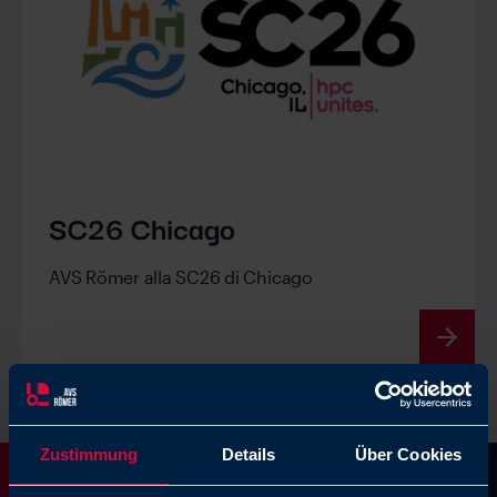
SC26 Chicago
AVS Römer alla SC26 di Chicago
Zustimmung
Details
Über Cookies