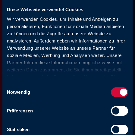
Come possiamo
Diese Webseite verwendet Cookies
aiutarvi?
Wir verwenden Cookies, um Inhalte und Anzeigen zu
personalisieren, Funktionen für soziale Medien anbieten
zu können und die Zugriffe auf unsere Website zu
analysieren. Außerdem geben wir Informationen zu Ihrer
AVS Römer GmbH & Co. KG
Verwendung unserer Website an unsere Partner für
Reismühle 3
soziale Medien, Werbung und Analysen weiter. Unsere
94481 Grafenau
Partner führen diese Informationen möglicherweise mit
+49 8552 4076 0
Tel.:
weiteren Daten zusammen, die Sie ihnen bereitgestellt
e-mail: info@avs-roemer.de
haben oder die sie im Rahmen Ihrer Nutzung der Dienste
gesammelt haben. Sie geben Einwilligung zu unseren
Einwilligungsauswahl
Cookies, wenn Sie unsere Webseite weiterhin nutzen.
Notwendig
Präferenzen
Statistiken