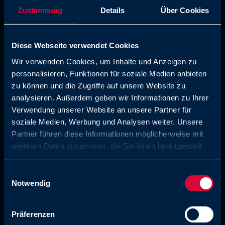
Zustimmung
Details
Über Cookies
Diese Webseite verwendet Cookies
Wir verwenden Cookies, um Inhalte und Anzeigen zu
personalisieren, Funktionen für soziale Medien anbieten
zu können und die Zugriffe auf unsere Website zu
analysieren. Außerdem geben wir Informationen zu Ihrer
Conforme con los requisitos
Verwendung unserer Website an unsere Partner für
soziale Medien, Werbung und Analysen weiter. Unsere
de la FDA y certificación de
Partner führen diese Informationen möglicherweise mit
NSF
weiteren Daten zusammen, die Sie ihnen bereitgestellt
haben oder die sie im Rahmen Ihrer Nutzung der Dienste
Aptas para el uso en el sector de la
gesammelt haben. Sie geben Einwilligung zu unseren
Einwilligungsauswahl
alimentación, el agua potable y la ingeniería
Cookies, wenn Sie unsere Webseite weiterhin nutzen.
Notwendig
médica.
Präferenzen