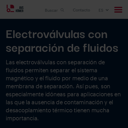
Contacto
Buscar
ES
Electroválvulas con
Productos
separación de fluidos
Aplicaciones
Soluciones personalizadas
Las electroválvulas con separación de
fluidos permiten separar el sistema
Downloads
magnético y el fluido por medio de una
membrana de separación. Así pues, son
especialmente idóneas para aplicaciones en
Empleo
las que la ausencia de contaminación y el
desacoplamiento térmico tienen mucha
Empresa
importancia.