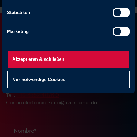
Statistiken
¿Qué podemos hacer
Marketing
por usted?
Akzeptieren & schließen
AVS Römer GmbH & Co. KG
Nur notwendige Cookies
Reismühle 3
94481 Grafenau (Alemania)
+49 8552 4076 0
Tel.:
Correo electrónico: info@avs-roemer.de