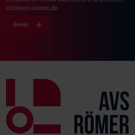
info@avs-roemer.de
.
Enviar