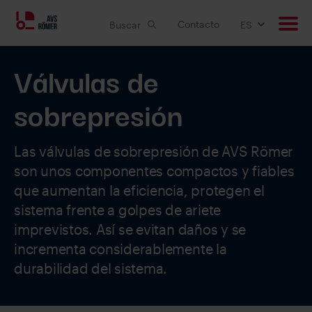
Contacto
Buscar
ES
Válvulas de
Productos
sobrepresión
Aplicaciones
Soluciones personalizadas
Las válvulas de sobrepresión de AVS Römer
son unos componentes compactos y fiables
Downloads
que aumentan la eficiencia, protegen el
sistema frente a golpes de ariete
imprevistos. Así se evitan daños y se
Empleo
incrementa considerablemente la
durabilidad del sistema.
Empresa