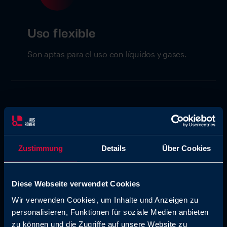
Uso flexible
Son aptas para el uso con líquidos y gases.
Zustimmung
Details
Über Cookies
Conforme con los requisitos
Diese Webseite verwendet Cookies
de la FDA y certificación de
Wir verwenden Cookies, um Inhalte und Anzeigen zu
NSF
personalisieren, Funktionen für soziale Medien anbieten
zu können und die Zugriffe auf unsere Website zu