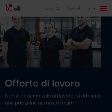
Contatti
Cerca
IT
Prodotti
Applicazioni
Soluzioni customizzate
Downloads
Offerte di lavoro
Carriera
Non vi offriamo solo un lavoro, vi offriamo
Azienda
una posizione nel nostro team!