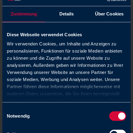
(m/w/d)
Zustimmung
Details
Über Cookies
Allgemein
Grafenau
Diese Webseite verwendet Cookies
Personalreferent (m/w/d)
Wir verwenden Cookies, um Inhalte und Anzeigen zu
Personalentwicklung
personalisieren, Funktionen für soziale Medien anbieten
zu können und die Zugriffe auf unsere Website zu
analysieren. Außerdem geben wir Informationen zu Ihrer
Kaufmännisch
Grafenau
Verwendung unserer Website an unsere Partner für
soziale Medien, Werbung und Analysen weiter. Unsere
Produktionsmitarbeiter Gummi
Partner führen diese Informationen möglicherweise mit
(m/w/d)
weiteren Daten zusammen, die Sie ihnen bereitgestellt
haben oder die sie im Rahmen Ihrer Nutzung der Dienste
gesammelt haben. Sie geben Einwilligung zu unseren
Einwilligungsauswahl
Technisch
Grafenau
Cookies, wenn Sie unsere Webseite weiterhin nutzen.
Notwendig
Produktionsmitarbeiter Montage