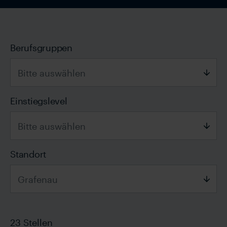
Berufsgruppen
Bitte auswählen
Bitte auswählen
Einstiegslevel
Allgemein
Bitte auswählen
Kaufmännisch
Bitte auswählen
Standort
Technisch
Auszubildende
Grafenau
Berufserfahrene
Bitte auswählen
Schüler
23
Stellen
CH-Aadorf