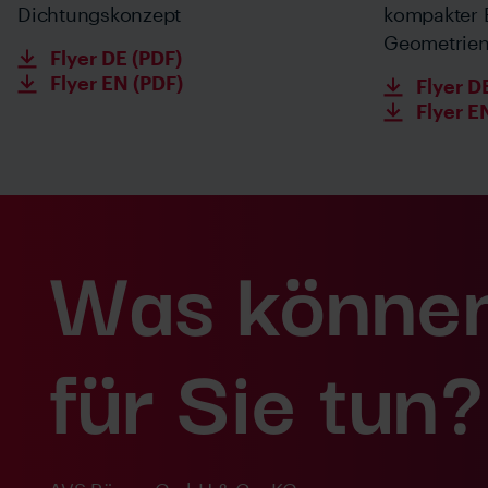
Dichtungskonzept
kompakter 
Geometrie
Flyer DE (PDF)
Flyer EN (PDF)
Flyer D
Flyer E
Was können
für Sie tun?