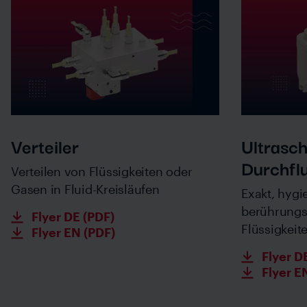
Verteiler
Ultrasch
Durchfl
Verteilen von Flüssigkeiten oder
Gasen in Fluid-Kreisläufen
Exakt, hygi
berührungs
Flyer DE (PDF)
Flüssigkeit
Flyer EN (PDF)
Flyer D
Flyer E