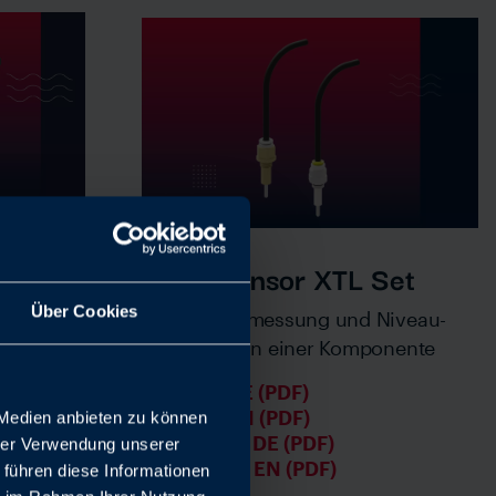
Kombisensor XTL Set
MAGMA
Über Cookies
Temperatur­messung und Niveau­
erkennung in einer Komponente
chfluss,
uch
Flyer DE (PDF)
Flyer EN (PDF)
 Medien anbieten zu können
Katalog DE (PDF)
hrer Verwendung unserer
Catalog EN (PDF)
 führen diese Informationen