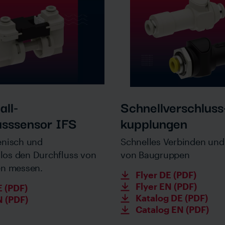
all-
Schnellverschluss
usssensor IFS
kupplungen
enisch und
Schnelles Verbinden und
los den Durchfluss von
von Baugruppen
en messen.
Flyer DE (PDF)
Flyer EN (PDF)
E (PDF)
Katalog DE (PDF)
N (PDF)
Catalog EN (PDF)