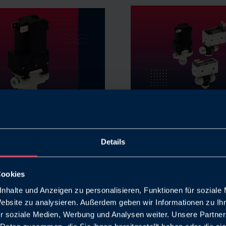
etrenntes
Mediengetrennte
entil Typ ELV
Magnetventile 
Details
ne im kompakten Design
ETV, ELV – Maximaler Dur
minimaler Energieverbra
Cookies
E (PDF)
nhalte und Anzeigen zu personalisieren, Funktionen für soziale
N (PDF)
Flyer DE (PDF)
Website zu analysieren. Außerdem geben wir Informationen zu I
Flyer EN (PDF)
r soziale Medien, Werbung und Analysen weiter. Unsere Partner