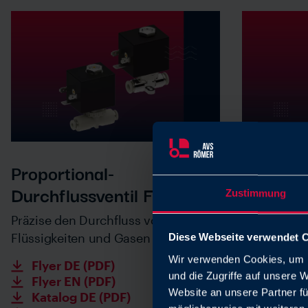
Proportional-
Medieng
Durchflussventil FPV
Magnetv
Zustimmung
Präzise den Durchfluss von
Mehr Hygie
Flüssigkeiten und Gasen regeln
Diese Webseite verwendet 
Flyer D
Wir verwenden Cookies, um I
Flyer E
Flyer DE (PDF)
und die Zugriffe auf unsere 
Flyer EN (PDF)
Website an unsere Partner fü
Katalog DE (PDF)