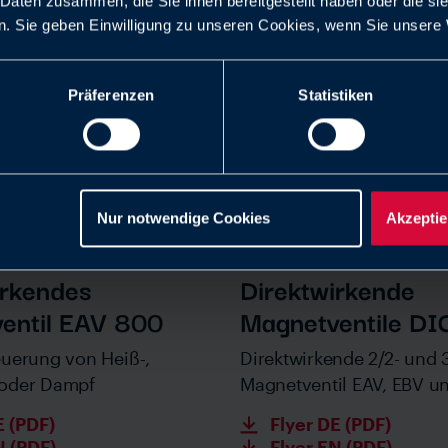
 Daten zusammen, die Sie ihnen bereitgestellt haben oder die s
. Sie geben Einwilligung zu unseren Cookies, wenn Sie unsere 
Präferenzen
Statistiken
Nur notwendige Cookies
Akzeptie
irkendes
Direktwirkende
entil EAV 800
Magnetventile D
euerung von Heiß-,
Direktwirkende 2/2- und 
 oder Dampf
Magnetventil EAV, EBV u
E (PDF)
Flyer DE (PDF)
N (PDF)
Flyer EN (PDF)