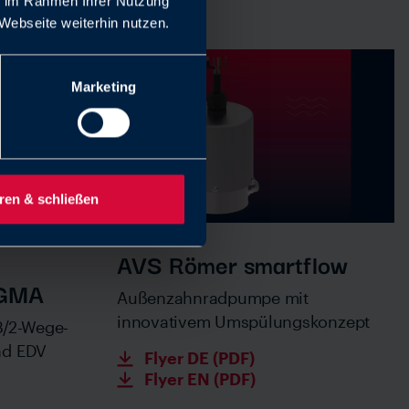
ie im Rahmen Ihrer Nutzung
Webseite weiterhin nutzen.
Marketing
ren & schließen
AVS Römer smartflow
IGMA
Außenzahnradpumpe mit
innovativem Umspülungskonzept
3/2-Wege-
nd EDV
Flyer DE (PDF)
Flyer EN (PDF)