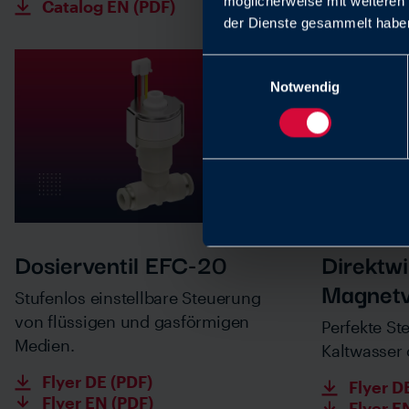
möglicherweise mit weiteren
Catalog EN (PDF)
der Dienste gesammelt haben
Einwilligungsauswahl
Notwendig
Dosierventil EFC-20
Direktw
Magnetv
Stufenlos einstellbare Steuerung
von flüssigen und gasförmigen
Perfekte St
Medien.
Kaltwasser
Flyer DE (PDF)
Flyer D
Flyer EN (PDF)
Flyer E